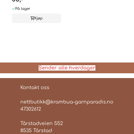
På lager
Kjøp
Sender alle hverdager
Kontakt oss
nettbutikk@krambua-garnparadis.no
47302612
Tårstadveien 552
8535 Tårstad