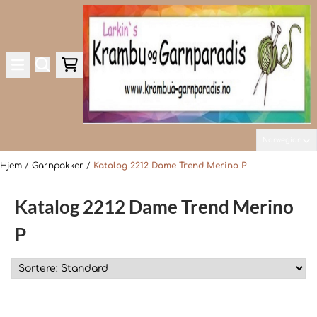
Hopp til innhold
Norwegian
Hjem
/
Garnpakker
/
Katalog 2212 Dame Trend Merino P
Katalog 2212 Dame Trend Merino
P