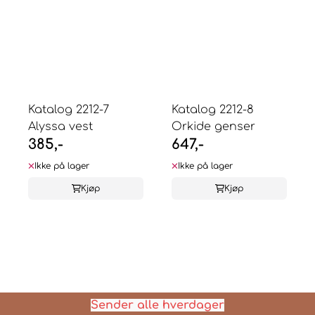
Katalog 2212-7
Katalog 2212-8
Alyssa vest
Orkide genser
385,-
647,-
Ikke på lager
Ikke på lager
Kjøp
Kjøp
Sender alle hverdager