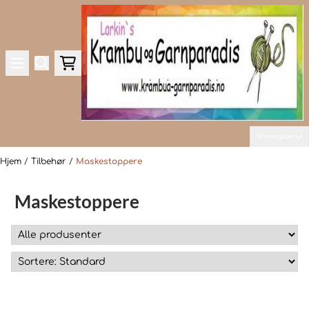
Hopp til innhold
Norwegian
Hjem
/
Tilbehør
/
Maskestoppere
Maskestoppere