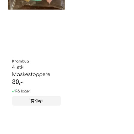
Krambua
4 stk
Maskestoppere
30,-
På lager
Kjøp