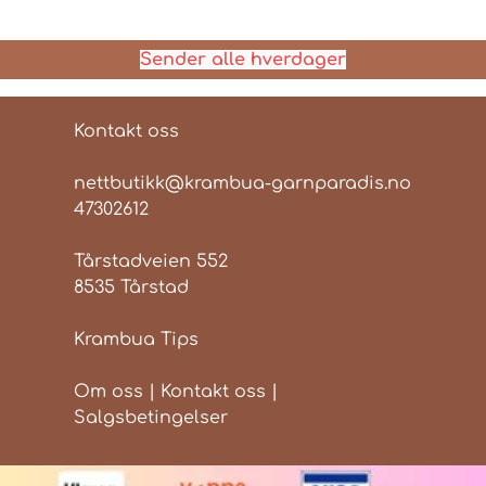
Sender alle hverdager
Kontakt oss
nettbutikk@krambua-garnparadis.no
47302612
Tårstadveien 552
8535 Tårstad
Krambua Tips
Om oss
|
Kontakt oss
|
Salgsbetingelser