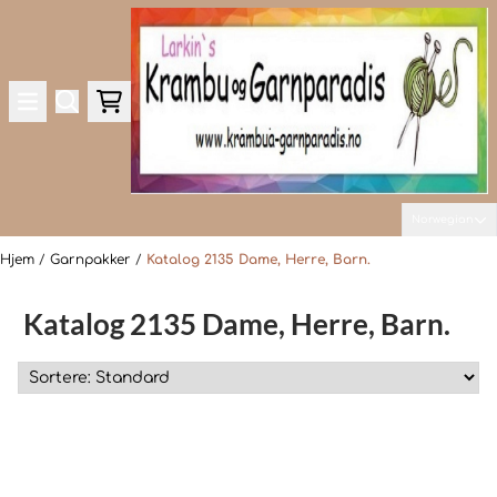
Hopp til innhold
Norwegian
Hjem
/
Garnpakker
/
Katalog 2135 Dame, Herre, Barn.
Katalog 2135 Dame, Herre, Barn.