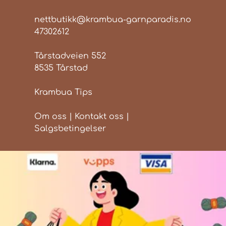
nettbutikk@krambua-garnparadis.no
47302612
Tårstadveien 552
8535 Tårstad
Krambua Tips
Om oss
|
Kontakt oss
|
Salgsbetingelser