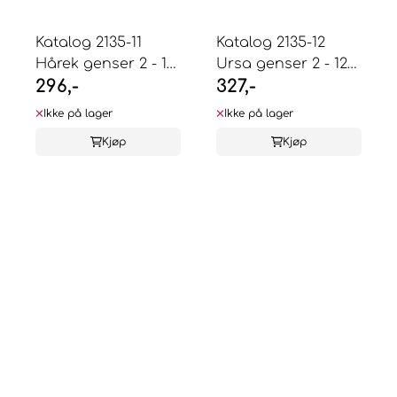
Katalog 2135-11
Katalog 2135-12
Hårek genser 2 - 12
Ursa genser 2 - 12
296,-
327,-
år
år
Ikke på lager
Ikke på lager
Kjøp
Kjøp