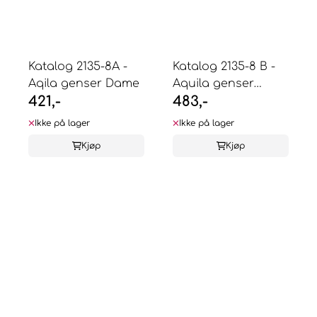
Katalog 2135-8A -
Katalog 2135-8 B -
Aqila genser Dame
Aquila genser
421,-
483,-
Herre
Ikke på lager
Ikke på lager
Kjøp
Kjøp