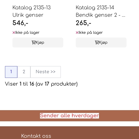
Katalog 2135-13
Katalog 2135-14
Ulrik genser
Bendik genser 2 - 12
546,-
265,-
år
Ikke på lager
Ikke på lager
Kjøp
Kjøp
1
2
Neste >>
Viser
1
til
16
(av
17
produkter)
Sender alle hverdager
Kontakt oss