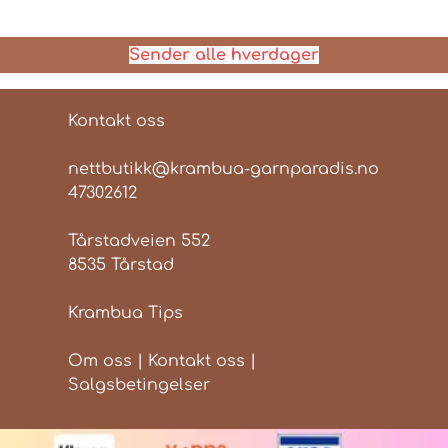
Sender alle hverdager
Kontakt oss
nettbutikk@krambua-garnparadis.no
47302612
Tårstadveien 552
8535 Tårstad
Krambua Tips
Om oss
|
Kontakt oss
|
Salgsbetingelser