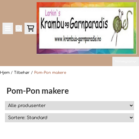
Hopp til innhold
Norwegian
Hjem
/
Tilbehør
/
Pom-Pon makere
Pom-Pon makere