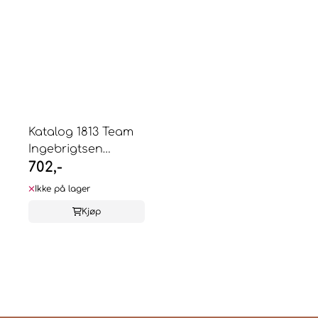
Katalog 1813 Team
Ingebrigtsen
702,-
genseren Variant A
Ikke på lager
Kjøp