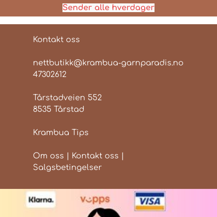
Sender alle hverdager
Kontakt oss
nettbutikk@krambua-garnparadis.no
47302612
Tårstadveien 552
8535 Tårstad
Krambua Tips
Om oss
|
Kontakt oss
|
Salgsbetingelser