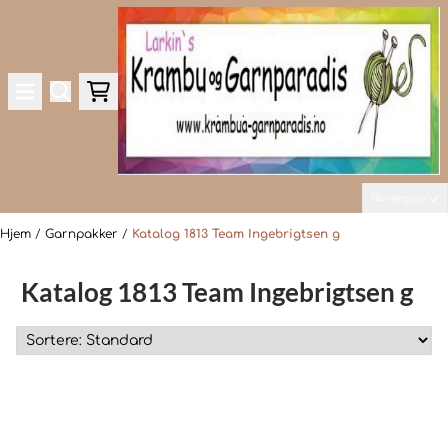
Hopp til innhold
Norwegian
Hjem
/
Garnpakker
/
Katalog 1813 Team Ingebrigtsen g
Katalog 1813 Team Ingebrigtsen g