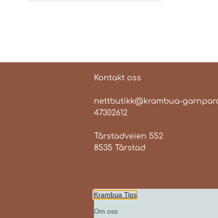
Kontakt oss
nettbutikk@krambua-garnpara
47302612
Tårstadveien 552
8535 Tårstad
Krambua Tips
Om oss