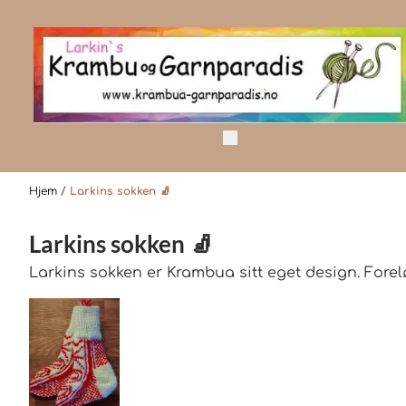
Hopp til innhold
Hjem
/
Larkins sokken 🧦
Larkins sokken 🧦
Larkins sokken er Krambua sitt eget design. Foreløp