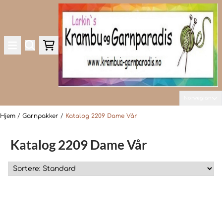
Hopp til innhold
Norwegian
Hjem
/
Garnpakker
/
Katalog 2209 Dame Vår
Katalog 2209 Dame Vår