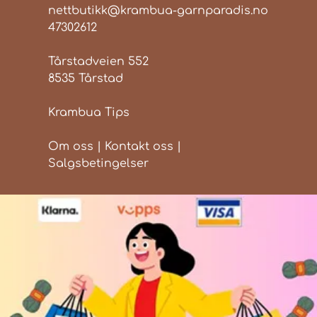
nettbutikk@krambua-garnparadis.no
47302612
Tårstadveien 552
8535 Tårstad
Krambua Tips
Om oss
|
Kontakt oss
|
Salgsbetingelser