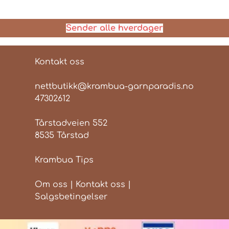
Sender alle hverdager
Kontakt oss
nettbutikk@krambua-garnparadis.no
47302612
Tårstadveien 552
8535 Tårstad
Krambua Tips
Om oss
|
Kontakt oss
|
Salgsbetingelser