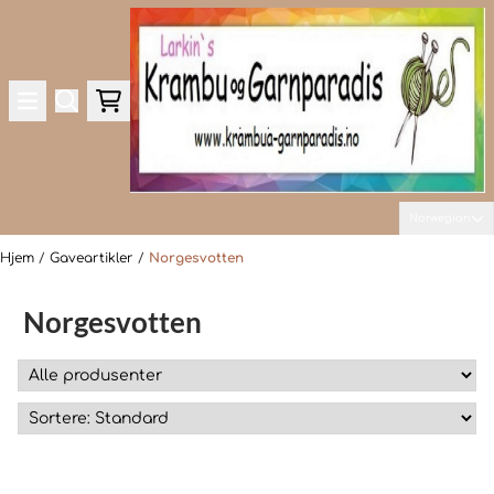
Hopp til innhold
Norwegian
Hjem
/
Gaveartikler
/
Norgesvotten
Norgesvotten