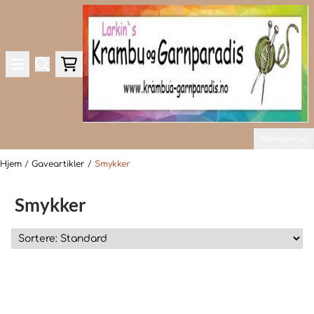
Hopp til innhold
Norwegian
Hjem
/
Gaveartikler
/
Smykker
Smykker