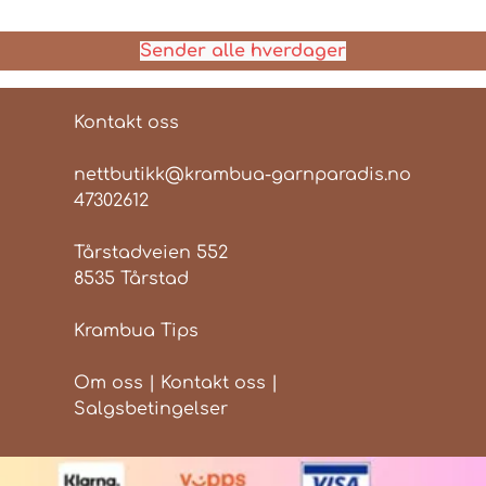
Sender alle hverdager
Kontakt oss
nettbutikk@krambua-garnparadis.no
47302612
Tårstadveien 552
8535 Tårstad
Krambua Tips
Om oss
|
Kontakt oss
|
Salgsbetingelser